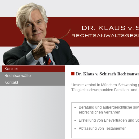
Kanzlei
Dr. Klaus v. Schirach Rechtsanwa
Rechtsanwälte
Kontakt
Unsere zentral in München-Schwabing ge
Tätigkeitsschwerpunkten Familien- und 
Beratung und außergerichtliche sowi
erbrechtlichen Verfahren
Erstellung von Eheverträgen und
Abfassung von Testamenten